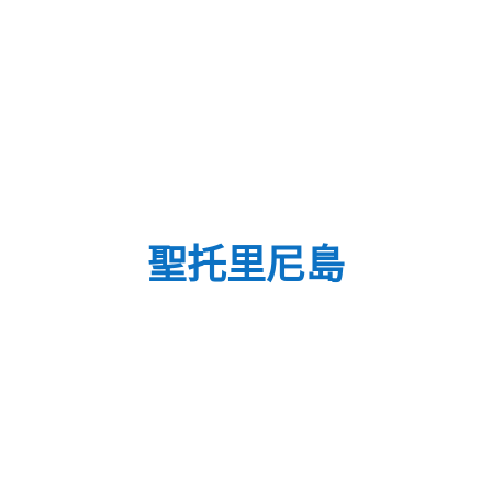
聖托里尼島
火山
聖托
亞特蘭蒂斯
傳說