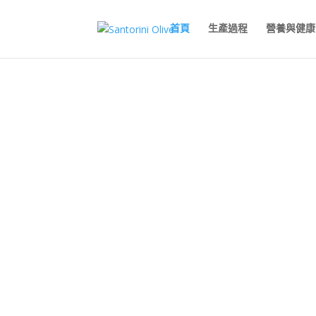
首頁
生產過程
營養與健康
聖托里尼橄
橄欖油——希臘陽光的恩賜